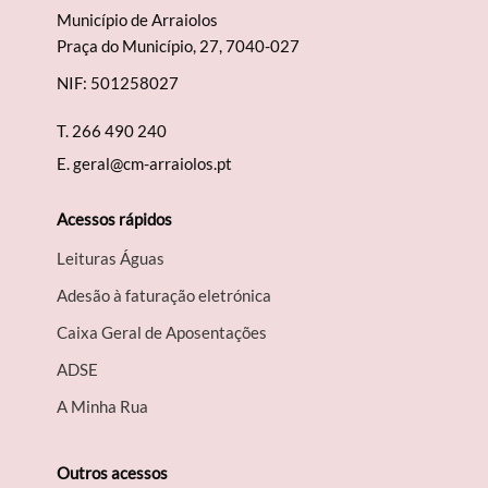
Município de Arraiolos
Praça do Município, 27, 7040-027
NIF: 501258027
T.
266 490 240
E.
geral@cm-arraiolos.pt
Acessos rápidos
Leituras Águas
Adesão à faturação eletrónica
Caixa Geral de Aposentações
A​DSE
A Minha Rua
Outros acessos