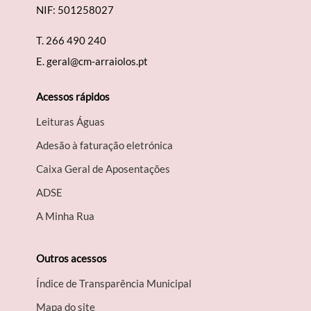
NIF: 501258027
T.
266 490 240
E.
geral@cm-arraiolos.pt
Acessos rápidos
Leituras Águas
Adesão à faturação eletrónica
Caixa Geral de Aposentações
A​DSE
A Minha Rua
Outros acessos
Índice de Transparência Municipal
Mapa do site