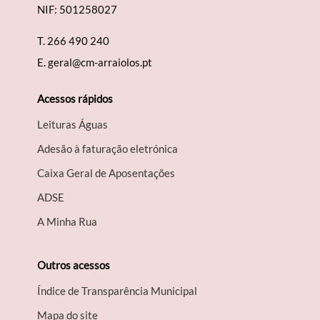
NIF: 501258027
T.
266 490 240
E.
geral@cm-arraiolos.pt
Acessos rápidos
Leituras Águas
Adesão à faturação eletrónica
Caixa Geral de Aposentações
A​DSE
A Minha Rua
Outros acessos
Índice de Transparência Municipal
Mapa do site