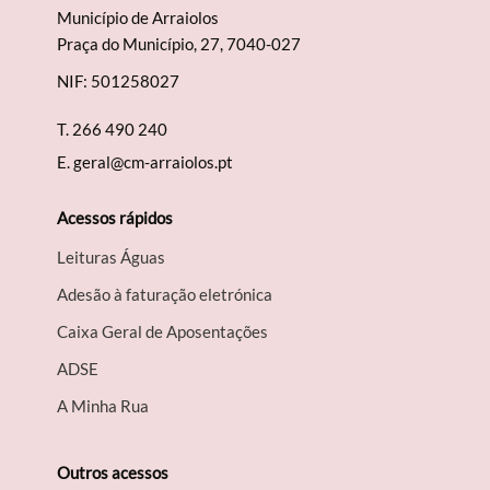
Município de Arraiolos
Praça do Município, 27, 7040-027
NIF: 501258027
T.
266 490 240
E.
geral@cm-arraiolos.pt
Acessos rápidos
Leituras Águas
Adesão à faturação eletrónica
Caixa Geral de Aposentações
A​DSE
A Minha Rua
Outros acessos