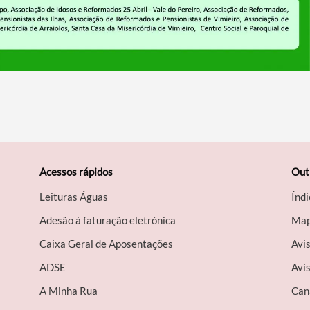
Acessos rápidos
Out
Leituras Águas
Índi
Adesão à faturação eletrónica
Map
Caixa Geral de Aposentações
Avi
A​DSE
Avis
A Minha Rua
Can