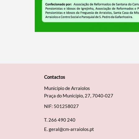
Contactos
Município de Arraiolos
Praça do Município, 27, 7040-027
NIF: 501258027
T.
266 490 240
E.
geral@cm-arraiolos.pt