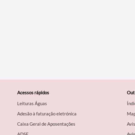
Acessos rápidos
Out
Leituras Águas
Índi
Adesão à faturação eletrónica
Map
Caixa Geral de Aposentações
Avi
A​DSE
Avis