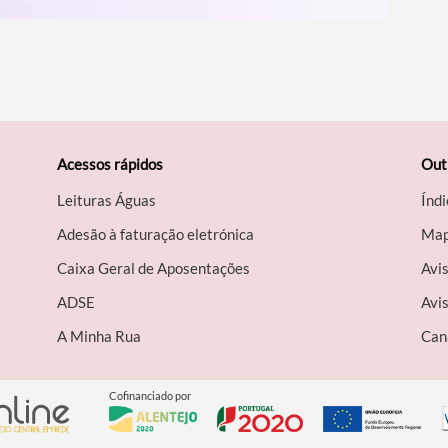
Acessos rápidos
Out
Leituras Águas
Índi
Adesão à faturação eletrónica
Map
Caixa Geral de Aposentações
Avi
A​DSE
Avis
A Minha Rua
Can
Cofinanciado por