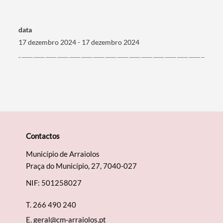
Termo de Pesquisa
data
17 dezembro 2024 - 17 dezembro 2024
Categorias gerais
Filtros
Contactos
Município de Arraiolos
Praça do Município, 27, 7040-027
NIF: 501258027
T.
266 490 240
E.
geral@cm-arraiolos.pt