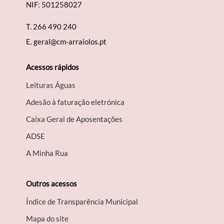
NIF: 501258027
T.
266 490 240
E.
geral@cm-arraiolos.pt
Acessos rápidos
Leituras Águas
Adesão à faturação eletrónica
Caixa Geral de Aposentações
A​DSE
A Minha Rua
Outros acessos
Índice de Transparência Municipal
Mapa do site