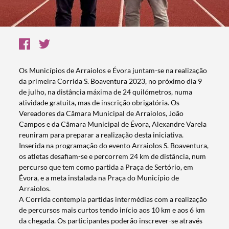
Os Municípios de Arraiolos e Évora juntam-se na realização
da primeira Corrida S. Boaventura 2023, no próximo dia 9
de julho, na distância máxima de 24 quilómetros, numa
atividade gratuita, mas de inscrição obrigatória. Os
Vereadores da Câmara Municipal de Arraiolos, João
Campos e da Câmara Municipal de Évora, Alexandre Varela
reuniram para preparar a realização desta iniciativa.
Inserida na programação do evento Arraiolos S. Boaventura,
os atletas desafiam-se e percorrem 24 km de distância, num
percurso que tem como partida a Praça de Sertório, em
Évora, e a meta instalada na Praça do Município de
Arraiolos.
A Corrida contempla partidas intermédias com a realização
de percursos mais curtos tendo início aos 10 km e aos 6 km
da chegada. Os participantes poderão inscrever-se através