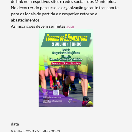
de link nos respetivos sites e redes sociais dos Municípios.
No decorrer do percurso, a organização garante transporte
para os locais de partida e o respetivo retorno e
abastecimentos.
As inscrições devem ser feitas
aqui
Termo de Pesquisa
Categorias gerais
data
Filtros
9 julho 2023 - 9 julho 2023