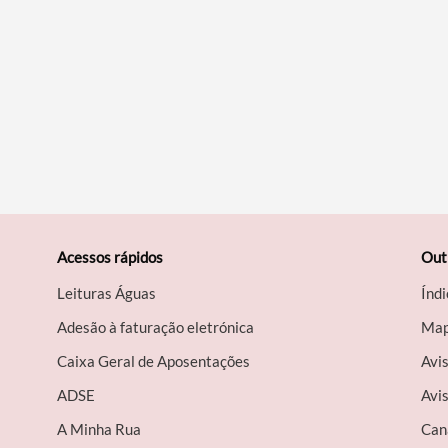
Acessos rápidos
Out
Leituras Águas
Índi
Adesão à faturação eletrónica
Map
Caixa Geral de Aposentações
Avi
A​DSE
Avis
A Minha Rua
Can