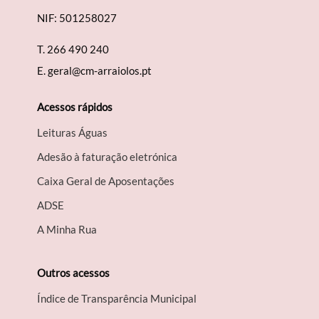
NIF: 501258027
T.
266 490 240
E.
geral@cm-arraiolos.pt
Acessos rápidos
Leituras Águas
Adesão à faturação eletrónica
Caixa Geral de Aposentações
A​DSE
A Minha Rua
Outros acessos
Índice de Transparência Municipal