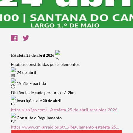
𝐄𝐬𝐭𝐚𝐟𝐞𝐭𝐚 𝟐𝟓 𝐝𝐞 𝐚𝐛𝐫𝐢𝐥 𝟐𝟎𝟐𝟔
Equipas constituídas por 5 elementos
24 de abril
19h15 – partida
Distância de cada percurso +/- 2km
Inscrições até 𝟐𝟎 𝐝𝐞 𝐚𝐛𝐫𝐢𝐥
https://lap2go.com/…/estafeta-25-de-abril-arraiolos-2026
Consulte o Regulamento
https://www.cm-arraiolos.pt/…/Regulamento-estafeta-25…