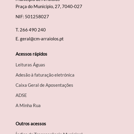
Praça do Município, 27, 7040-027
NIF: 501258027
T.
266 490 240
E.
geral@cm-arraiolos.pt
Acessos rápidos
Leituras Águas
Adesão à faturação eletrónica
Caixa Geral de Aposentações
A​DSE
A Minha Rua
Outros acessos