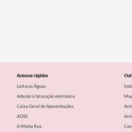
Acessos rápidos
Out
Leituras Águas
Índi
Adesão à faturação eletrónica
Map
Caixa Geral de Aposentações
Avi
A​DSE
Avis
A Minha Rua
Can