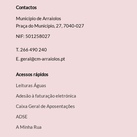
Contactos
Município de Arraiolos
Praça do Município, 27, 7040-027
NIF: 501258027
T.
266 490 240
E.
geral@cm-arraiolos.pt
Acessos rápidos
Leituras Águas
Adesão à faturação eletrónica
Caixa Geral de Aposentações
A​DSE
A Minha Rua