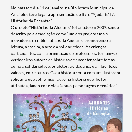
No passado dia 11 de janeiro, na Biblioteca Municipal de
Arraiolos teve lugar a apresentação do livro “Ajudaris’17:
Histórias de Encantar”.
O projeto “Histórias da Ajudaris” foi criado em 2009, sendo
descrito pela associação como “um dos projetos mais
inovadores e emblemáticos da Ajudaris, promovendo a
leitura, a escrita, a arte e a solidariedade. As crianças
participantes, com a orientação de professores, tornam-se
verdadeiros autores de histórias de encantar,sobre temas
como a solidariedade, os afetos, a cidadania, o ambiente,os
valores, entre outros. Cada história conta com um ilustrador
solidário que colhe inspiração na história que lhe for
atribuída,dando cor e vida às suas personagens e cenários.”