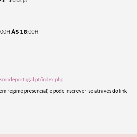
arraiolos.pt
𝟰:00H 𝗔̀𝗦 𝟭𝟴:00H
rismodeportugal.pt/index.php
em regime presencial) e pode inscrever-se através do link