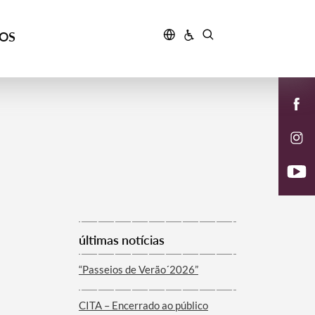
ÇOS
últimas notícias
“Passeios de Verão´2026”
CITA – Encerrado ao público