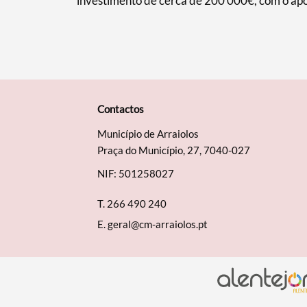
investimento de cerca de 200 000€, com o apo
Contactos
Município de Arraiolos
Praça do Município, 27, 7040-027
NIF: 501258027
T.
266 490 240
E.
geral@cm-arraiolos.pt