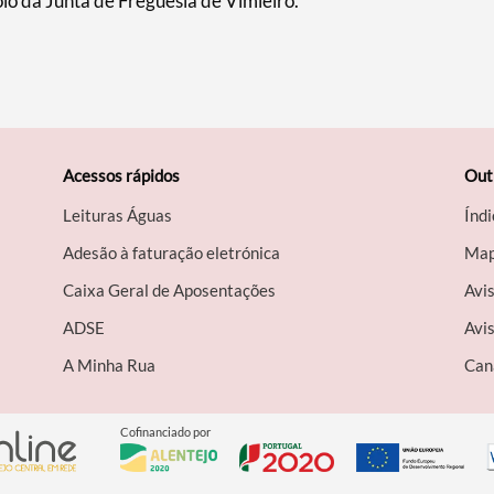
io da Junta de Freguesia de Vimieiro.
Acessos rápidos
Out
Leituras Águas
Índi
Adesão à faturação eletrónica
Map
Caixa Geral de Aposentações
Avi
A​DSE
Avis
A Minha Rua
Can
Cofinanciado por