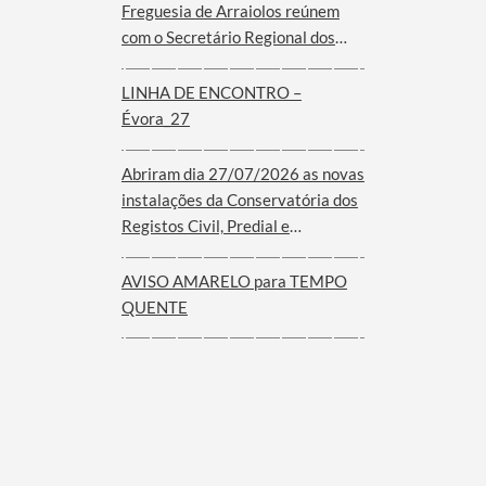
Freguesia de Arraiolos reúnem
com o Secretário Regional dos
Assuntos Parlamentares e
Comunidades do Governo dos
LINHA DE ENCONTRO –
Açores
Évora_27
Abriram dia 27/07/2026 as novas
instalações da Conservatória dos
Registos Civil, Predial e
Comercial de Arraiolos
AVISO AMARELO para TEMPO
QUENTE