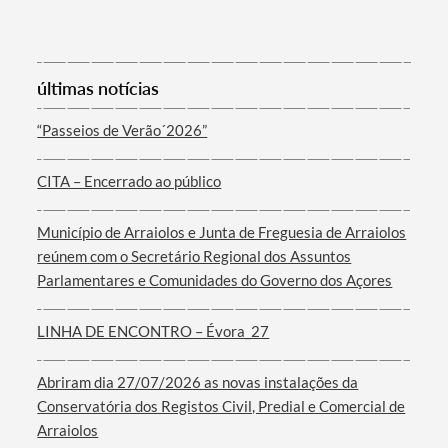
últimas notícias
“Passeios de Verão´2026”
Termo de Pesquisa
CITA – Encerrado ao público
Município de Arraiolos e Junta de Freguesia de Arraiolos
reúnem com o Secretário Regional dos Assuntos
Parlamentares e Comunidades do Governo dos Açores
Categorias gerais
LINHA DE ENCONTRO – Évora_27
Abriram dia 27/07/2026 as novas instalações da
Filtros
Conservatória dos Registos Civil, Predial e Comercial de
Arraiolos