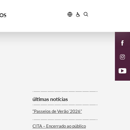
ÇOS
últimas notícias
“Passeios de Verão´2026”
CITA – Encerrado ao público