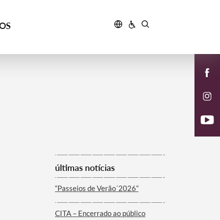
ÇOS
últimas notícias
“Passeios de Verão´2026”
CITA – Encerrado ao público