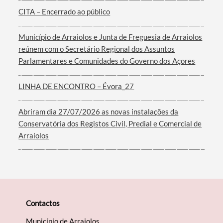
CITA – Encerrado ao público
Município de Arraiolos e Junta de Freguesia de Arraiolos
reúnem com o Secretário Regional dos Assuntos
Filtros
Parlamentares e Comunidades do Governo dos Açores
LINHA DE ENCONTRO – Évora_27
Abriram dia 27/07/2026 as novas instalações da
Conservatória dos Registos Civil, Predial e Comercial de
Arraiolos
Contactos
Município de Arraiolos