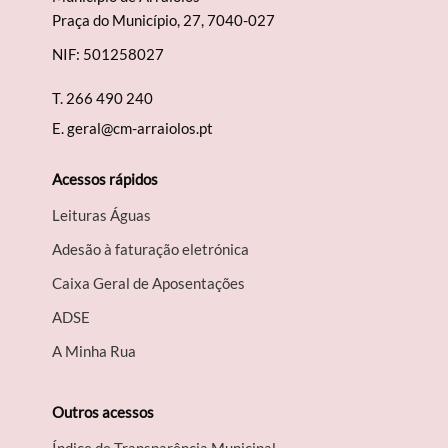
Praça do Município, 27, 7040-027
NIF: 501258027
T.
266 490 240
E.
geral@cm-arraiolos.pt
Acessos rápidos
Leituras Águas
Adesão à faturação eletrónica
Caixa Geral de Aposentações
A​DSE
A Minha Rua
Outros acessos
Índice de Transparência Municipal