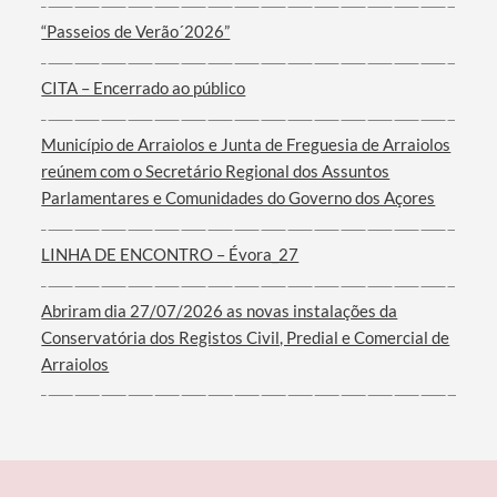
Categorias gerais
“Passeios de Verão´2026”
CITA – Encerrado ao público
Filtros
Município de Arraiolos e Junta de Freguesia de Arraiolos
reúnem com o Secretário Regional dos Assuntos
Parlamentares e Comunidades do Governo dos Açores
LINHA DE ENCONTRO – Évora_27
Abriram dia 27/07/2026 as novas instalações da
Conservatória dos Registos Civil, Predial e Comercial de
Arraiolos