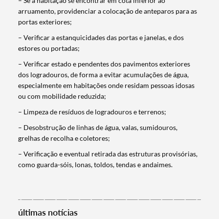
– Se a habitação se encontrar em cota inferior ao
arruamento, providenciar a colocação de anteparos para as
portas exteriores;
– Verificar a estanquicidades das portas e janelas, e dos
estores ou portadas;
– Verificar estado e pendentes dos pavimentos exteriores
dos logradouros, de forma a evitar acumulações de água,
especialmente em habitações onde residam pessoas idosas
ou com mobilidade reduzida;
– Limpeza de resíduos de logradouros e terrenos;
– Desobstrução de linhas de água, valas, sumidouros,
grelhas de recolha e coletores;
– Verificação e eventual retirada das estruturas provisórias,
Termo de Pesquisa
como guarda-sóis, lonas, toldos, tendas e andaimes.
últimas notícias