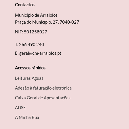
Contactos
Município de Arraiolos
Praça do Município, 27, 7040-027
NIF: 501258027
T.
266 490 240
E.
geral@cm-arraiolos.pt
Acessos rápidos
Leituras Águas
Adesão à faturação eletrónica
Caixa Geral de Aposentações
A​DSE
A Minha Rua