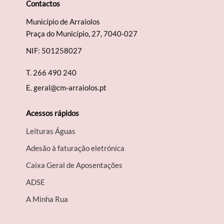
Contactos
Município de Arraiolos
Praça do Município, 27, 7040-027
NIF: 501258027
T.
266 490 240
E.
geral@cm-arraiolos.pt
Acessos rápidos
Leituras Águas
Adesão à faturação eletrónica
Caixa Geral de Aposentações
A​DSE
A Minha Rua