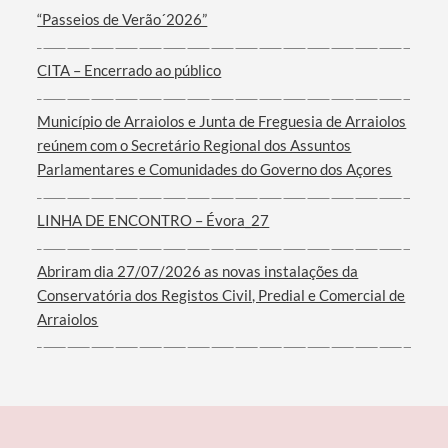
Categorias gerais
“Passeios de Verão´2026”
CITA – Encerrado ao público
Município de Arraiolos e Junta de Freguesia de Arraiolos
Filtros
reúnem com o Secretário Regional dos Assuntos
Parlamentares e Comunidades do Governo dos Açores
LINHA DE ENCONTRO – Évora_27
Abriram dia 27/07/2026 as novas instalações da
Conservatória dos Registos Civil, Predial e Comercial de
Arraiolos