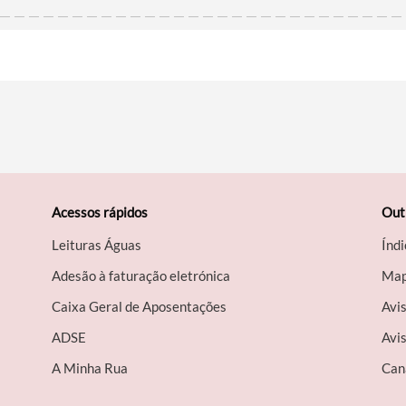
Acessos rápidos
Out
Leituras Águas
Índi
Adesão à faturação eletrónica
Map
Caixa Geral de Aposentações
Avi
A​DSE
Avis
A Minha Rua
Can