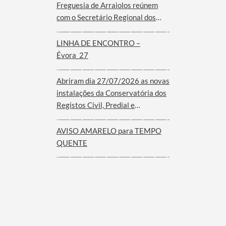
Freguesia de Arraiolos reúnem
com o Secretário Regional dos
Assuntos Parlamentares e
Comunidades do Governo dos
LINHA DE ENCONTRO –
Açores
Évora_27
Abriram dia 27/07/2026 as novas
instalações da Conservatória dos
Registos Civil, Predial e
Comercial de Arraiolos
AVISO AMARELO para TEMPO
QUENTE