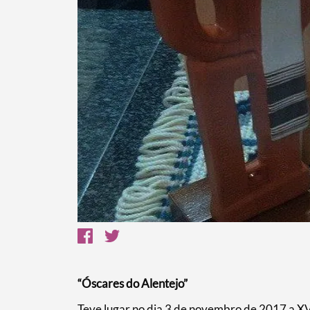
Termo de Pesquisa
Categorias gerais
Filtros
“Óscares do Alentejo”
Teve lugar no dia 3 de novembro de 2017 a XV