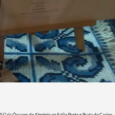
I Gala Óscares do Alentejo,no Salão Preto e Prata do Casino