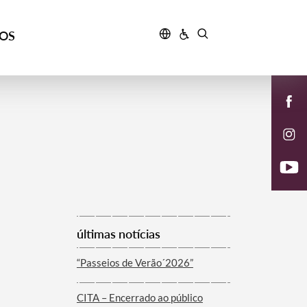
ÇOS
últimas notícias
“Passeios de Verão´2026”
CITA – Encerrado ao público