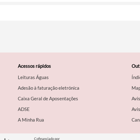
Acessos rápidos
Out
Leituras Águas
Índi
Adesão à faturação eletrónica
Map
Caixa Geral de Aposentações
Avi
A​DSE
Avis
A Minha Rua
Can
Cofinanciado por