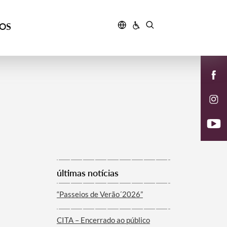
ÇOS
últimas notícias
“Passeios de Verão´2026”
CITA – Encerrado ao público