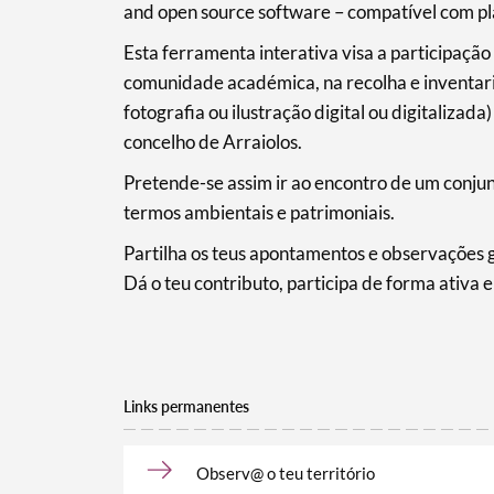
Categorias gerais
and open source software – compatível com pl
Esta ferramenta interativa visa a participação
comunidade académica, na recolha e inventar
fotografia ou ilustração digital ou digitalizada
concelho de Arraiolos.
Filtros
Pretende-se assim ir ao encontro de um conju
termos ambientais e patrimoniais.
Partilha os teus apontamentos e observações 
Dá o teu contributo, participa de forma ativa e
Links permanentes
Observ@ o teu território