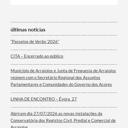
Categorias gerais
últimas notícias
“Passeios de Verão´2026”
Filtros
CITA – Encerrado ao público
Município de Arraiolos e Junta de Freguesia de Arraiolos
reúnem com o Secretário Regional dos Assuntos
Parlamentares e Comunidades do Governo dos Açores
LINHA DE ENCONTRO – Évora_27
Abriram dia 27/07/2026 as novas instalações da
Conservatória dos Registos Civil, Predial e Comercial de
Arraiolos