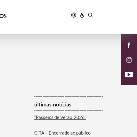
ÇOS
últimas notícias
“Passeios de Verão´2026”
CITA – Encerrado ao público