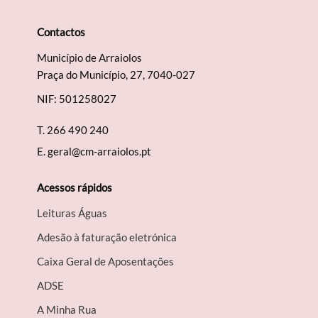
Contactos
Município de Arraiolos
Praça do Município, 27, 7040-027
NIF: 501258027
T.
266 490 240
E.
geral@cm-arraiolos.pt
Acessos rápidos
Leituras Águas
Adesão à faturação eletrónica
Caixa Geral de Aposentações
A​DSE
A Minha Rua