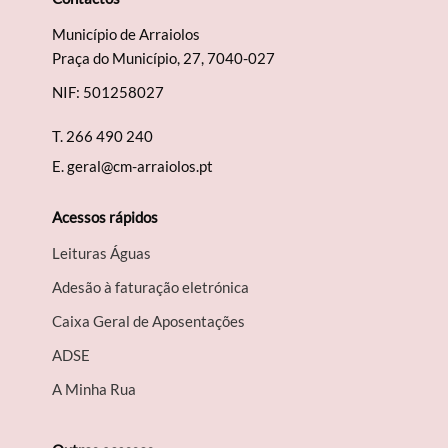
Município de Arraiolos
Praça do Município, 27, 7040-027
NIF: 501258027
T.
266 490 240
E.
geral@cm-arraiolos.pt
Acessos rápidos
Leituras Águas
Adesão à faturação eletrónica
Caixa Geral de Aposentações
A​DSE
A Minha Rua