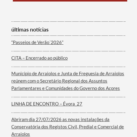
Categorias gerais
últimas notícias
“Passeios de Verão´2026”
Filtros
CITA – Encerrado ao público
Município de Arraiolos e Junta de Freguesia de Arraiolos
reúnem com o Secretário Regional dos Assuntos
Parlamentares e Comunidades do Governo dos Açores
LINHA DE ENCONTRO – Évora_27
Abriram dia 27/07/2026 as novas instalações da
Conservatória dos Registos Civil, Predial e Comercial de
Arraiolos