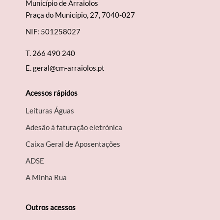
Município de Arraiolos
Praça do Município, 27, 7040-027
NIF: 501258027
T.
266 490 240
E.
geral@cm-arraiolos.pt
Acessos rápidos
Leituras Águas
Adesão à faturação eletrónica
Caixa Geral de Aposentações
A​DSE
A Minha Rua
Outros acessos