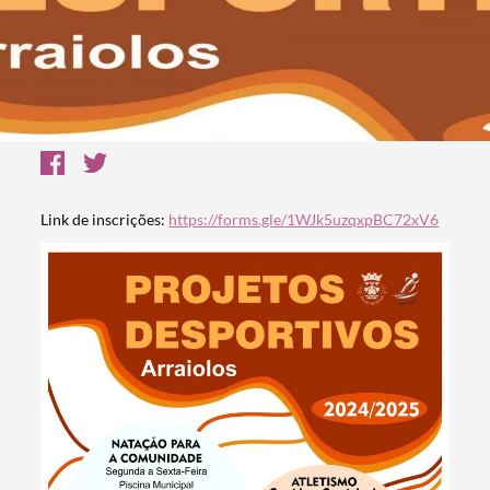
Link de inscrições:
https://forms.gle/1WJk5uzqxpBC72xV6