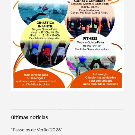
Termo de Pesquisa
últimas notícias
“Passeios de Verão´2026”
Categorias gerais