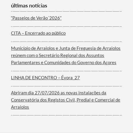
últimas notícias
“Passeios de Verão´2026”
CITA – Encerrado ao público
Termo de Pesquisa
Município de Arraiolos e Junta de Freguesia de Arraiolos
reúnem com o Secretário Regional dos Assuntos
Parlamentares e Comunidades do Governo dos Açores
Categorias gerais
LINHA DE ENCONTRO – Évora_27
Abriram dia 27/07/2026 as novas instalações da
Conservatória dos Registos Civil, Predial e Comercial de
Arraiolos
Filtros