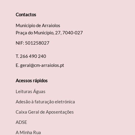
Contactos
Município de Arraiolos
Praça do Município, 27, 7040-027
NIF: 501258027
T.
266 490 240
E.
geral@cm-arraiolos.pt
Acessos rápidos
Leituras Águas
Adesão à faturação eletrónica
Caixa Geral de Aposentações
A​DSE
A Minha Rua