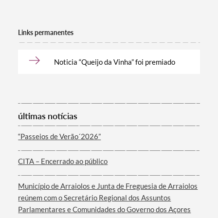
Links permanentes
Noticia “Queijo da Vinha” foi premiado
Termo de Pesquisa
últimas notícias
“Passeios de Verão´2026”
CITA – Encerrado ao público
Categorias gerais
Município de Arraiolos e Junta de Freguesia de Arraiolos
reúnem com o Secretário Regional dos Assuntos
Parlamentares e Comunidades do Governo dos Açores