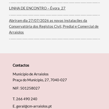
Filtros
LINHA DE ENCONTRO – Évora_27
Abriram dia 27/07/2026 as novas instalações da
Conservatória dos Registos Civil, Predial e Comercial de
Arraiolos
Contactos
Município de Arraiolos
Praça do Município, 27, 7040-027
NIF: 501258027
T.
266 490 240
E.
geral@cm-arraiolos.pt