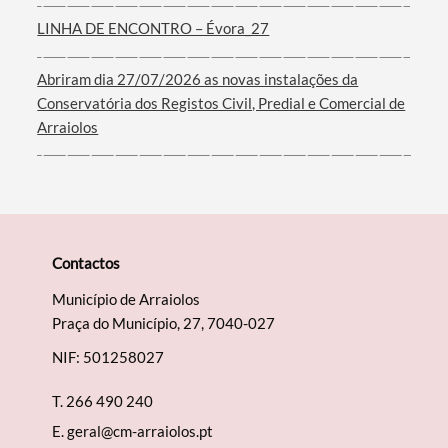
LINHA DE ENCONTRO – Évora_27
Filtros
Abriram dia 27/07/2026 as novas instalações da
Conservatória dos Registos Civil, Predial e Comercial de
Arraiolos
Contactos
Município de Arraiolos
Praça do Município, 27, 7040-027
NIF: 501258027
T.
266 490 240
E.
geral@cm-arraiolos.pt