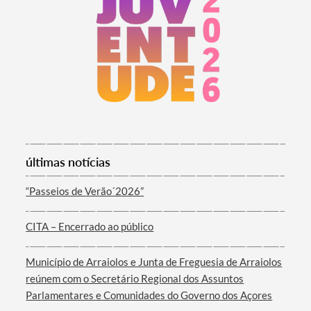
Termo de Pesquisa
últimas notícias
“Passeios de Verão´2026”
CITA – Encerrado ao público
Categorias gerais
Município de Arraiolos e Junta de Freguesia de Arraiolos
reúnem com o Secretário Regional dos Assuntos
Parlamentares e Comunidades do Governo dos Açores