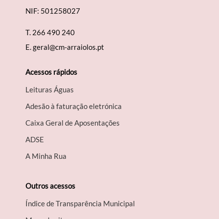
NIF: 501258027
T.
266 490 240
E.
geral@cm-arraiolos.pt
Acessos rápidos
Leituras Águas
Adesão à faturação eletrónica
Caixa Geral de Aposentações
A​DSE
A Minha Rua
Outros acessos
Índice de Transparência Municipal