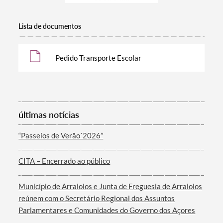
Lista de documentos
Pedido Transporte Escolar
últimas notícias
Termo de Pesquisa
“Passeios de Verão´2026”
CITA – Encerrado ao público
Categorias gerais
Município de Arraiolos e Junta de Freguesia de Arraiolos
reúnem com o Secretário Regional dos Assuntos
Parlamentares e Comunidades do Governo dos Açores