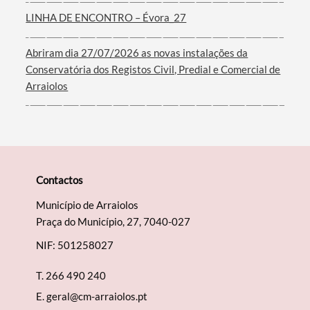
LINHA DE ENCONTRO – Évora_27
Filtros
Abriram dia 27/07/2026 as novas instalações da
Conservatória dos Registos Civil, Predial e Comercial de
Arraiolos
Contactos
Município de Arraiolos
Praça do Município, 27, 7040-027
NIF: 501258027
T.
266 490 240
E.
geral@cm-arraiolos.pt