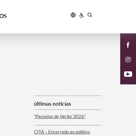
ÇOS
últimas notícias
“Passeios de Verão´2026”
CITA – Encerrado ao público