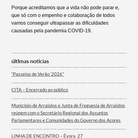
Porque acreditamos que a vida não pode parar e,
que só com o empenho e colaboração de todos
vamos conseguir ultrapassar as dificuldades
causadas pela pandemia COVID-19.
últimas notícias
Termo de Pesquisa
“Passeios de Verão´2026”
CITA – Encerrado ao público
Categorias gerais
Município de Arraiolos e Junta de Freguesia de Arraiolos
reúnem com o Secretário Regional dos Assuntos
Parlamentares e Comunidades do Governo dos Açores
LINHA DE ENCONTRO – Évora_27