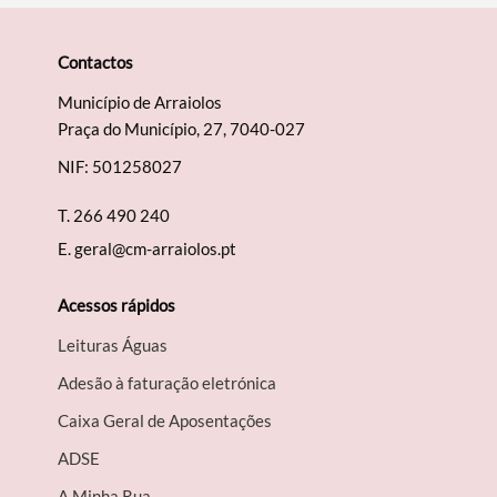
Contactos
Município de Arraiolos
Praça do Município, 27, 7040-027
NIF: 501258027
T.
266 490 240
E.
geral@cm-arraiolos.pt
Acessos rápidos
Leituras Águas
Adesão à faturação eletrónica
Caixa Geral de Aposentações
A​DSE
A Minha Rua