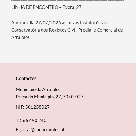
LINHA DE ENCONTRO – Évora_27
Filtros
Abriram dia 27/07/2026 as novas instalações da
Conservatória dos Registos Civil, Predial e Comercial de
Arraiolos
Contactos
Município de Arraiolos
Praça do Município, 27, 7040-027
NIF: 501258027
T.
266 490 240
E.
geral@cm-arraiolos.pt