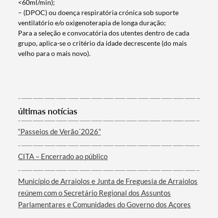
<60ml/min);
– (DPOC) ou doença respiratória crónica sob suporte
ventilatório e/o oxigenoterapia de longa duração;
Para a seleção e convocatória dos utentes dentro de cada
grupo, aplica-se o critério da idade decrescente (do mais
velho para o mais novo).
últimas notícias
Termo de Pesquisa
“Passeios de Verão´2026”
CITA – Encerrado ao público
Categorias gerais
Município de Arraiolos e Junta de Freguesia de Arraiolos
reúnem com o Secretário Regional dos Assuntos
Parlamentares e Comunidades do Governo dos Açores