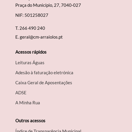
Praça do Município, 27, 7040-027
NIF: 501258027
T.
266 490 240
E.
geral@cm-arraiolos.pt
Acessos rápidos
Leituras Águas
Adesão à faturação eletrónica
Caixa Geral de Aposentações
A​DSE
A Minha Rua
Outros acessos
Índice de Transparência Municipal