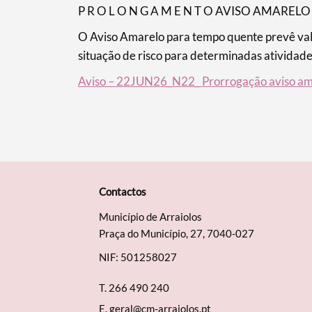
P R O L O N G A M E N T O AVISO AMARELO 
O Aviso Amarelo para tempo quente prevê val
situação de risco para determinadas atividad
Aviso – 22JUN26_N22_ Prorrogação aviso a
Contactos
Município de Arraiolos
Praça do Município, 27, 7040-027
NIF: 501258027
T.
266 490 240
E.
geral@cm-arraiolos.pt