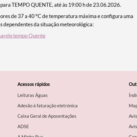
para TEMPO QUENTE, até às 19:00 h de 23.06.2026.
ores de 37 a 40 °C de temperatura máxima e configura uma
es dependentes da situação meteorológica:
marelo tempo Quente
Acessos rápidos
Out
Leituras Águas
Índi
Adesão à faturação eletrónica
Map
Caixa Geral de Aposentações
Avi
A​DSE
Avis
A Minha Rua
Can