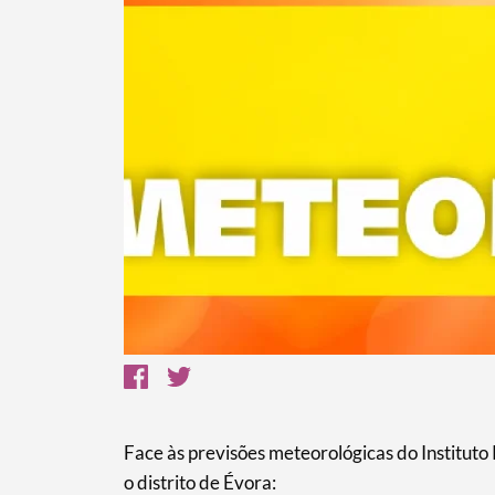
Termo de Pesquisa
Categorias gerais
Filtros
Face às previsões meteorológicas do Institut
o distrito de Évora: