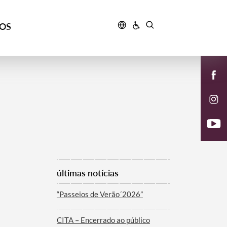
ÇOS
últimas notícias
“Passeios de Verão´2026”
CITA – Encerrado ao público