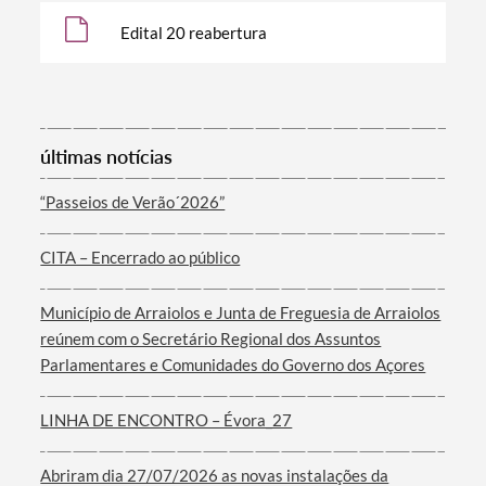
Edital 20 reabertura
últimas notícias
Termo de Pesquisa
“Passeios de Verão´2026”
CITA – Encerrado ao público
Município de Arraiolos e Junta de Freguesia de Arraiolos
Categorias gerais
reúnem com o Secretário Regional dos Assuntos
Parlamentares e Comunidades do Governo dos Açores
LINHA DE ENCONTRO – Évora_27
Filtros
Abriram dia 27/07/2026 as novas instalações da