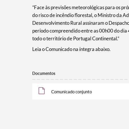
​”Face às previsões meteorológicas para os pr
Filtros
do risco de incêndio florestal, o Ministro da A
Desenvolvimento Rural assinaram o Despacho 
período compreendido entre as 00h00 do dia 
todo o território de Portugal Continental.”
Leia o Comunicado na íntegra abaixo.
Documentos
Comunicado conjunto