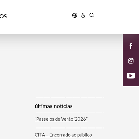
ÇOS
últimas notícias
“Passeios de Verão´2026”
CITA – Encerrado ao público