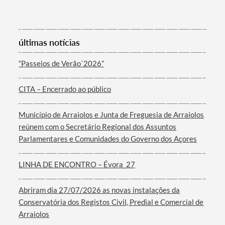
últimas notícias
“Passeios de Verão´2026”
Termo de Pesquisa
CITA – Encerrado ao público
Município de Arraiolos e Junta de Freguesia de Arraiolos
reúnem com o Secretário Regional dos Assuntos
Parlamentares e Comunidades do Governo dos Açores
Categorias gerais
LINHA DE ENCONTRO – Évora_27
Abriram dia 27/07/2026 as novas instalações da
Conservatória dos Registos Civil, Predial e Comercial de
Filtros
Arraiolos