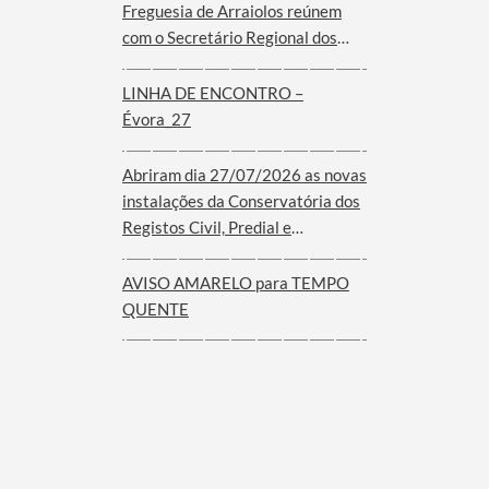
Freguesia de Arraiolos reúnem
com o Secretário Regional dos
Assuntos Parlamentares e
Comunidades do Governo dos
LINHA DE ENCONTRO –
Açores
Évora_27
Abriram dia 27/07/2026 as novas
instalações da Conservatória dos
Registos Civil, Predial e
Comercial de Arraiolos
AVISO AMARELO para TEMPO
QUENTE