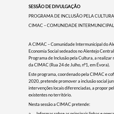
SESSÃO DE DIVULGAÇÃO
Termo de Pesquisa
PROGRAMA DE INCLUSÃO PELA CULTURA
CIMAC – COMUNIDADE INTERMUNICIPAL
Categorias gerais
A CIMAC – Comunidade Intermunicipal do Alen
Economia Social sedeados no Alentejo Central
Programa de Inclusão pela Cultura, a realizar
da CIMAC (Rua 24 de Julho, nº1, em Évora).
Filtros
Este programa, coordenado pela CIMAC e cofi
2020, pretende promover a inclusão social jun
intervenções locais diferenciadas, a propor pe
existentes no território.
Nesta sessão a CIMAC pretende:
a. Informar sobre as principais linhas e oper