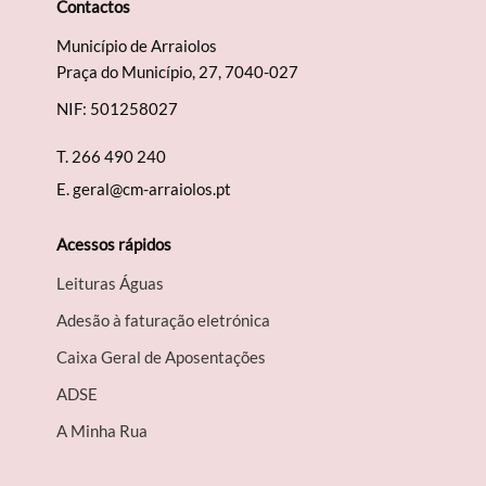
Contactos
Município de Arraiolos
Praça do Município, 27, 7040-027
NIF: 501258027
T.
266 490 240
E.
geral@cm-arraiolos.pt
Acessos rápidos
Leituras Águas
Adesão à faturação eletrónica
Caixa Geral de Aposentações
A​DSE
A Minha Rua