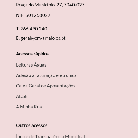
Praça do Município, 27, 7040-027
NIF: 501258027
T.
266 490 240
E.
geral@cm-arraiolos.pt
Acessos rápidos
Leituras Águas
Adesão à faturação eletrónica
Caixa Geral de Aposentações
A​DSE
A Minha Rua
Outros acessos
Índice de Transparência Municipal